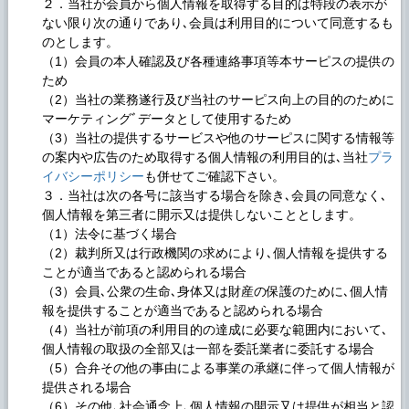
２．当社が会員から個人情報を取得する目的は特段の表示が
ない限り次の通りであり､会員は利用目的について同意するも
のとします。
（1）会員の本人確認及び各種連絡事項等本サーピスの提供の
ため
（2）当社の業務遂行及び当社のサーピス向上の目的のために
マーケティングﾞデータとして使用するため
（3）当社の提供するサービスや他のサーピスに関する情報等
の案内や広告のため取得する個人情報の利用目的は､当社
プラ
イバシーポリシー
も併せてご確認下さい。
３．当社は次の各号に該当する場合を除き､会員の同意なく､
個人情報を第三者に開示又は提供しないこととします。
（1）法令に基づく場合
（2）裁判所又は行政機関の求めにより､個人情報を提供する
ことが適当であると認められる場合
（3）会員､公衆の生命､身体又は財産の保護のために､個人情
報を提供することが適当であると認められる場合
（4）当社が前項の利用目的の達成に必要な範囲内において､
個人情報の取扱の全部又は一部を委託業者に委託する場合
（5）合弁その他の事由による事業の承継に伴って個人情報が
提供される場合
（6）その他､社会通念上､個人情報の開示又は提供が相当と認