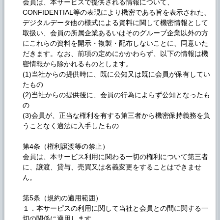
会員は、本サービスで提供される情報について、
CONFIDENTIAL等の表現により機密である旨を表示された、
デジタルデータ他の様式による資料に関して機密情報として
取扱い、会員の所属企業あるいはそのグループ企業以外の方
にこれらの資料を開示・複製・配布しないことに、同意いた
だきます。なお、前項の定めにかかわらず、以下の情報は機
密情報から除かれるものとします。
(1)当社からの提供時に、既に公知又は既に会員が保有してい
たもの
(2)当社からの提供後に、会員の行為によらず公知となったも
の
(3)会員が、正当な権利を有する第三者から機密保持義務を負
うことなく適法に入手したもの
第4条（権利譲渡等の禁止）
会員は、本サービス利用に関わる一切の権利について第三者
に、譲渡、貸与、売買又は名義変更をすることはできませ
ん。
第5条（規約の適用範囲）
１．本サーピスの利用に関して当社と会員との間に関する一
切の関係に適用します。