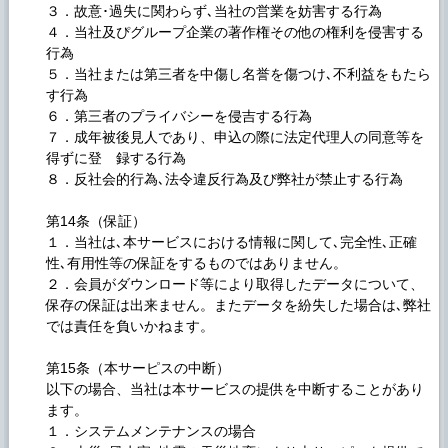
３．故意･過失に関わらず､当社の営業を妨害する行為
４．当社及ぴグループ企業の著作権その他の権利を侵害する
行為
５．当社または第三者を中傷し名誉を傷つけ､不利益をもたら
す行為
６．第三者のプライバシーを侵吉する行為
７．成年被後見人であり、申込の際に法定代理人の同意等を
得ずに登 録する行為
８．反社会的行為､法令違反行為及び弊社が禁止する行為
第14条（保証）
１．当社は､本サービスにおける情報に関して､完全性､正確
性､有用性等の保証をするものではありません。
２．会員がダウンロード等により取得したデータについて、
保存の保証は出来ません。またデータを紛失した場合は､弊社
では責任を負いかねます。
第15条（本サーピスの中断）
以下の場合、当社は本サービスの提供を中断することがあり
ます。
１．システムメンテナンスの場合