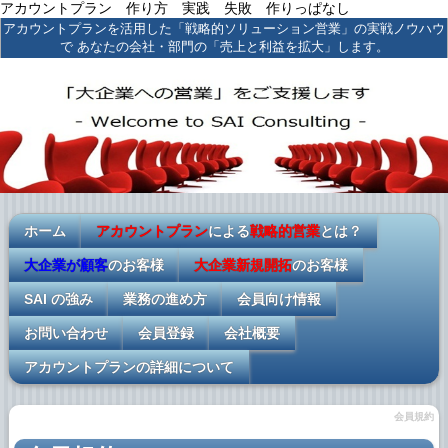
アカウントプラン 作り方 実践 失敗 作りっぱなし
アカウントプランを活用した「戦略的ソリューション営業」の実戦ノウハウ
で あなたの会社・部門の「売上と利益を拡大」します。
ホーム
アカウントプラン
による
戦略的営業
とは？
大企業が顧客
のお客様
大企業新規開拓
のお客様
SAI の強み
業務の進め方
会員向け情報
お問い合わせ
会員登録
会社概要
アカウントプランの詳細について
会員規約