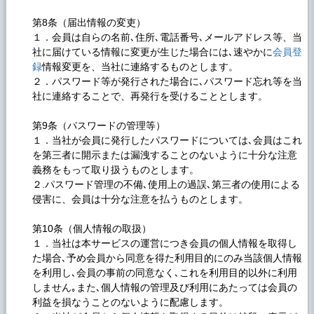
第8条（届出情報の変吏）
１．会員は自らの名前､住所､電話番号､メールアドレス等、当
社に届けている情報に変更が生じた場合には､速やかに
会員登
録
情報変更を、当社に連絡するものとします。
２．パスワード等が発行された場合に､パスワード忘れ等を当
社に連絡することで、再発行を受けることとします。
第9条（パスワードの管理等）
１．当社が会員に発行したパスワードについては､会員はこれ
を第三者に開示または漏洩することのないように十分な注意
義務をもって取り扱うものとします。
２.パスワード管理の不備､使用上の過誤､第三者の使用による
侵害に、会員は十分な注意を払うものとします。
第10条（個人情報の取扱）
１．当社は本サービスの運営につき会員の個人情報を取得し
た場合､予め会員から同意を得た利用目的にのみ当該個人情報
を利用し､会員の事前の同意なく､これを利用目的以外に利用
しません｡また､個人情報の管理及び利用にあたっては会員の
利益を損なうことのないように配慮します。