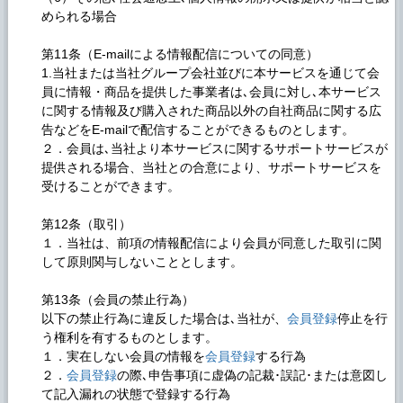
められる場合
第11条（E-mailによる情報配信についての同意）
1.当社または当社グループ会社並びに本サービスを通じて会
員に情報・商品を提供した事業者は､会員に対し､本サービス
に関する情報及び購入された商品以外の自社商品に関する広
告などをE-mailで配信することができるものとします。
２．会員は､当社より本サービスに関するサポートサービスが
提供される場合、当社との合意により、サポートサービスを
受けることができます。
第12条（取引）
１．当社は、前項の情報配信により会員が同意した取引に関
して原則関与しないこととします。
第13条（会員の禁止行為）
以下の禁止行為に違反した場合は､当社が、
会員登録
停止を行
う権利を有するものとします。
１．実在しない会員の情報を
会員登録
する行為
２．
会員登録
の際､申告事項に虚偽の記裁･誤記･または意図し
て記入漏れの状態で登録する行為